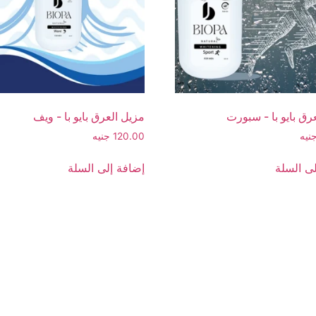
رق بايو با - سبورت
مزيل العرق بايو با - ويف
نيه
120.00
جنيه
ى السلة
إضافة إلى السلة