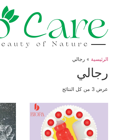
خطي
لى
لمحتوى
الرئيسية
»
رجالي
رجالي
عرض ⁦3⁩ من كل النتائج